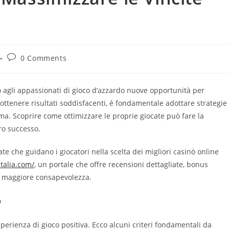
Post
0 Comments
comments:
o agli appassionati di gioco d’azzardo nuove opportunità per
ottenere risultati soddisfacenti, è fondamentale adottare strategie
ma. Scoprire come ottimizzare le proprie giocate può fare la
ro successo.
nate che guidano i giocatori nella scelta dei migliori casinò online
italia.com/
, un portale che offre recensioni dettagliate, bonus
con maggiore consapevolezza.
o
perienza di gioco positiva. Ecco alcuni criteri fondamentali da