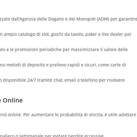
rizzato dall’Agenzia delle Dogane e dei Monopoli (ADM) per garantir
 ampio catalogo di slot, giochi da tavolo, poker e live dealer per
uto e le promozioni periodiche per massimizzare il valore delle
o metodi di deposito e prelievo rapidi e sicuri, come carte di
 disponibile 24/7 tramite chat, email o telefono per risolvere
e Online
nò online. Per aumentare le probabilità di vincita, è utile adottare
rnaliero o settimanale per evitare perdite eccessive.