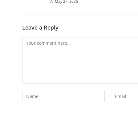
May 27, 2026
Leave a Reply
Comment
Enter
Enter
your
your
name
email
or
address
username
to
to
comment