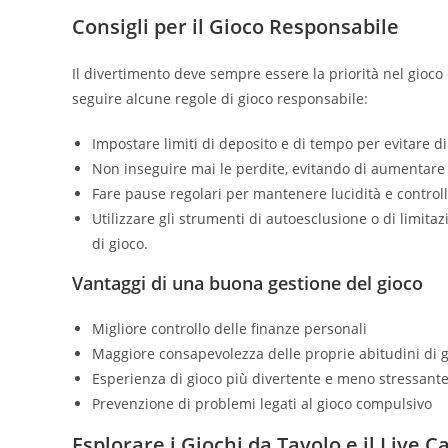
Consigli per il Gioco Responsabile
Il divertimento deve sempre essere la priorità nel gioco
seguire alcune regole di gioco responsabile:
Impostare limiti di deposito e di tempo per evitare 
Non inseguire mai le perdite, evitando di aumentare
Fare pause regolari per mantenere lucidità e controll
Utilizzare gli strumenti di autoesclusione o di limita
di gioco.
Vantaggi di una buona gestione del gioco
Migliore controllo delle finanze personali
Maggiore consapevolezza delle proprie abitudini di 
Esperienza di gioco più divertente e meno stressant
Prevenzione di problemi legati al gioco compulsivo
Esplorare i Giochi da Tavolo e il Live C