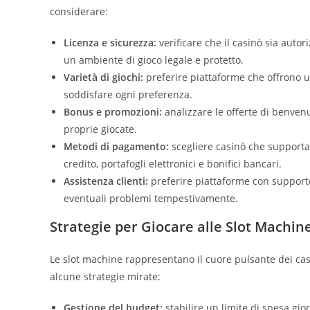
considerare:
Licenza e sicurezza:
verificare che il casinò sia auto
un ambiente di gioco legale e protetto.
Varietà di giochi:
preferire piattaforme che offrono un
soddisfare ogni preferenza.
Bonus e promozioni:
analizzare le offerte di benven
proprie giocate.
Metodi di pagamento:
scegliere casinò che supportan
credito, portafogli elettronici e bonifici bancari.
Assistenza clienti:
preferire piattaforme con supporto
eventuali problemi tempestivamente.
Strategie per Giocare alle Slot Machin
Le slot machine rappresentano il cuore pulsante dei casi
alcune strategie mirate:
Gestione del budget:
stabilire un limite di spesa gio