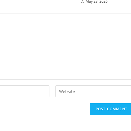
May 28, 2026
Enter
your
website
URL
(optional)