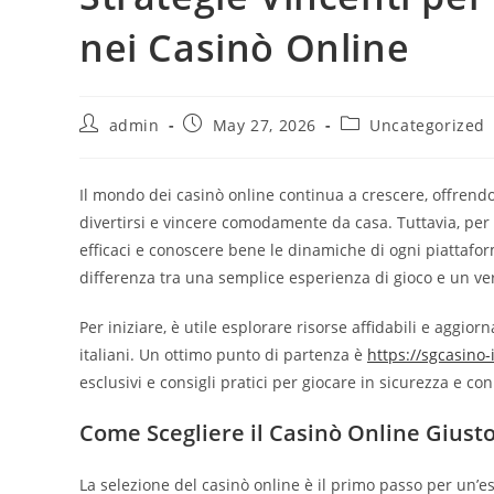
nei Casinò Online
Post
Post
Post
admin
May 27, 2026
Uncategorized
author:
published:
category:
Il mondo dei casinò online continua a crescere, offrend
divertirsi e vincere comodamente da casa. Tuttavia, per 
efficaci e conoscere bene le dinamiche di ogni piattafor
differenza tra una semplice esperienza di gioco e un ve
Per iniziare, è utile esplorare risorse affidabili e aggior
italiani. Un ottimo punto di partenza è
https://sgcasino-
esclusivi e consigli pratici per giocare in sicurezza e 
Come Scegliere il Casinò Online Giust
La selezione del casinò online è il primo passo per un’es