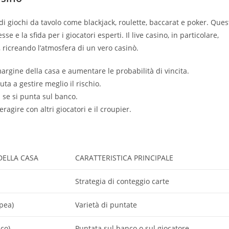
di giochi da tavolo come blackjack, roulette, baccarat e poker. Ques
e e la sfida per i giocatori esperti. Il live casino, in particolare,
, ricreando l’atmosfera di un vero casinò.
argine della casa e aumentare le probabilità di vincita.
ta a gestire meglio il rischio.
 se si punta sul banco.
agire con altri giocatori e il croupier.
DELLA CASA
CARATTERISTICA PRINCIPALE
Strategia di conteggio carte
pea)
Varietà di puntate
co)
Puntata sul banco o sul giocatore