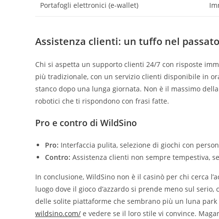
Portafogli elettronici (e-wallet)
Im
Assistenza clienti: un tuffo nel passat
Chi si aspetta un supporto clienti 24/7 con risposte im
più tradizionale, con un servizio clienti disponibile in 
stanco dopo una lunga giornata. Non è il massimo della
robotici che ti rispondono con frasi fatte.
Pro e contro di WildSino
Pro:
Interfaccia pulita, selezione di giochi con perso
Contro:
Assistenza clienti non sempre tempestiva, s
In conclusione, WildSino non è il casinò per chi cerca l’ad
luogo dove il gioco d’azzardo si prende meno sul serio, c
delle solite piattaforme che sembrano più un luna park 
wildsino.com/
e vedere se il loro stile vi convince. Maga