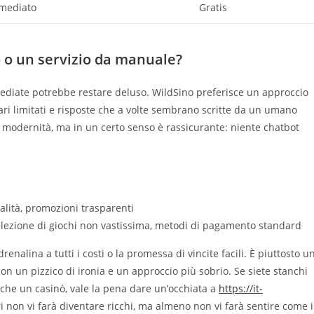
mediato
Gratis
o o un servizio da manuale?
mediate potrebbe restare deluso. WildSino preferisce un approccio
orari limitati e risposte che a volte sembrano scritte da un umano
 modernità, ma in un certo senso è rassicurante: niente chatbot
nalità, promozioni trasparenti
elezione di giochi non vastissima, metodi di pagamento standard
renalina a tutti i costi o la promessa di vincite facili. È piuttosto u
on un pizzico di ironia e un approccio più sobrio. Se siete stanchi
che un casinò, vale la pena dare un’occhiata a
https://it-
ri non vi farà diventare ricchi, ma almeno non vi farà sentire come 